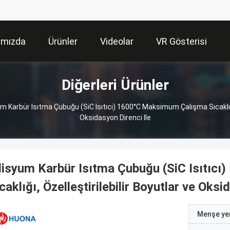
ımızda
Ürünler
Videolar
VR Gösterisi
Diğerleri Ürünler
um Karbür Isıtma Çubuğu (SiC Isıtıcı) 1600°C Maksimum Çalışma Sıcaklığı,
Oksidasyon Direnci Ile
lisyum Karbür Isıtma Çubuğu (SiC Isıtı
caklığı, Özelleştirilebilir Boyutlar ve Oksi
Menşe yer