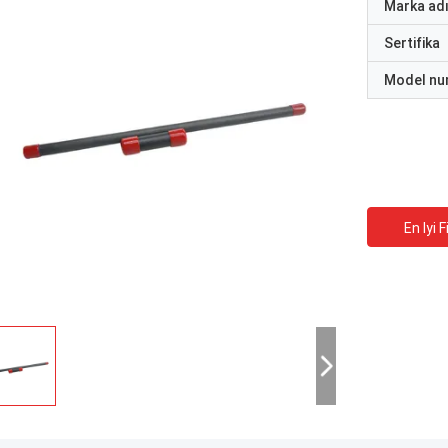
Marka ad
Sertifika
Model nu
En Iyi F