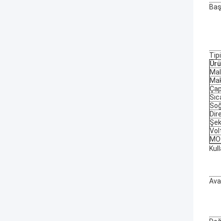
Baş
Tipi
Ür
Ma
Mak
Çap
Sıc
Soğ
Dir
Şeki
Vol
MO
Kull
Ava