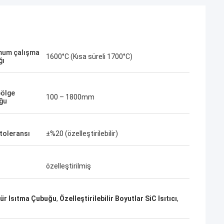
mum çalışma
1600°C (Kısa süreli 1700°C)
ğı
bölge
100 – 1800mm
ğu
 toleransı
±%20 (özelleştirilebilir)
.
özelleştirilmiş
nda gitti. Mükemmel
yi fiyat -
ür Isıtma Çubuğu
,
Özelleştirilebilir Boyutlar SiC Isıtıcı
,