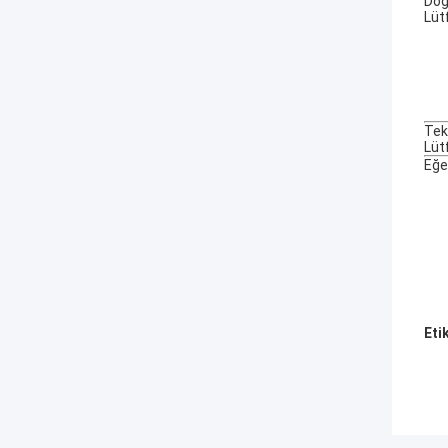
Doğr
Lütf
Tek
Lütf
Eğe
Eti