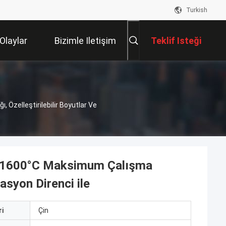
Turkish
Olaylar
Bizimle Iletişim
Teklif Isteği
Kur
 Özelleştirilebilir Boyutlar Ve
cı) 1600°C Maksimum Çalışma
dasyon Direnci ile
i
Çin