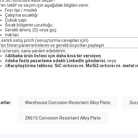
u SiC Isıtıcısını Nasıl Seçilir?
en teklif ve seçim için aşağıdaki bilgileri verin:
Fırın tipi / modeli
Çalışma sıcaklığı
Çubuk çapı
Sıcak bölgenin uzunluğu
Gerekli direnç (Ω) veya güç
miktarı
 satırlı satış pitch (soruşturma cevapları için)
en fırının parametrelerini ve gerekli boyutları paylaşın.
r istersen, sana yardım edebilirim.
A
Alibaba ürün listesi için daha kısa bir versiyon
,
A
daha fazla pazarlama odaklı LinkedIn gönderisi
, veya
A
Karşılaştırma tablosu: SiC ısıtıcısı vs. MoSi2 ısıtıcısı vs. metal ıs
ketler:
Warehouse Corrosion-Resistant Alloy Plate
Dura
ZK61S Corrosion-Resistant Alloy Plate