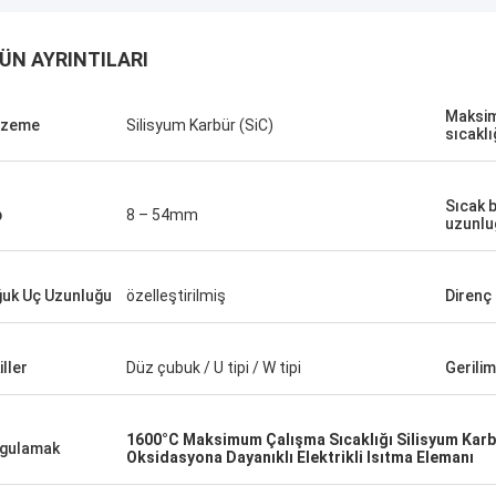
ÜN AYRINTILARI
Maksi
lzeme
Silisyum Karbür (SiC)
sıcaklı
Sıcak 
p
8 – 54mm
uzunlu
uk Uç Uzunluğu
özelleştirilmiş
Direnç
Matthew...
Alfred..
iller
Düz çubuk / U tipi / W tipi
Gerilim
n düşük genleşmeli alaşım aldım. O
Malı aldık, her şey yolu
rumluluk sahibi bir hanımefendi.
ambalaj, iyi ürün kalitesi, i
1600°C Maksimum Çalışma Sıcaklığı Silisyum Karb
ın ürünlerinin kalitesi oldukça iyi.
memnunuz.
gulamak
Oksidasyona Dayanıklı Elektrikli Isıtma Elemanı