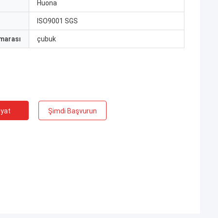
ı
Huona
ISO9001 SGS
marası
çubuk
iyat
Şimdi Başvurun