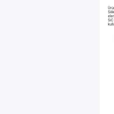
Ürü
Sili
elem
SiC 
kull