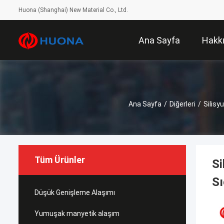
Huona (Shanghai) New Material Co., Ltd.
Ana Sayfa
Hakk
Ana Sayfa
/
Diğerleri
/
Silisy
Tüm Ürünler
Si
Sı
Düşük Genişleme Alaşımı
Yumuşak manyetik alaşım