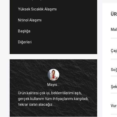
Yüksek Sıcaklık Alaşımı
ÜR
Nitinol Alaşımı
Ma
Başlığa
Diğerleri
Ça
Soğ
Mayıs...
Şek
l
Ürün kalitesi çok iyi, beklentilerimi aştı,
Joy'da
gerçek kullanım tüm ihtiyaçlarımı karşıladı,
çok so
tekrar satın alacağız.
Huona'n
Vur