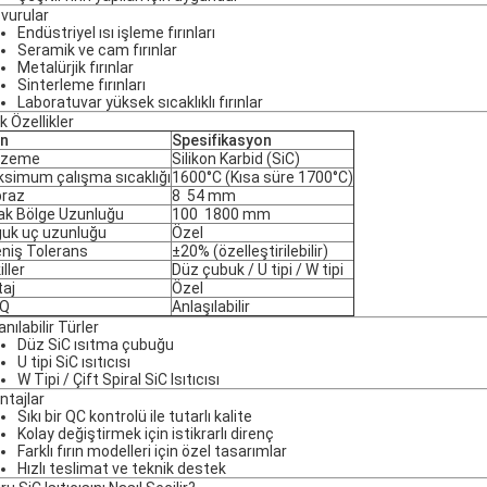
vurular
Endüstriyel ısı işleme fırınları
Seramik ve cam fırınlar
Metalürjik fırınlar
Sinterleme fırınları
Laboratuvar yüksek sıcaklıklı fırınlar
k Özellikler
ün
Spesifikasyon
lzeme
Silikon Karbid (SiC)
simum çalışma sıcaklığı
1600°C (Kısa süre 1700°C)
raz
8 ️ 54 mm
ak Bölge Uzunluğu
100 ️ 1800 mm
uk uç uzunluğu
Özel
eniş Tolerans
±20% (özelleştirilebilir)
ller
Düz çubuk / U tipi / W tipi
taj
Özel
Q
Anlaşılabilir
anılabilir Türler
Düz SiC ısıtma çubuğu
U tipi SiC ısıtıcısı
W Tipi / Çift Spiral SiC Isıtıcısı
ntajlar
Sıkı bir QC kontrolü ile tutarlı kalite
Kolay değiştirmek için istikrarlı direnç
Farklı fırın modelleri için özel tasarımlar
Hızlı teslimat ve teknik destek