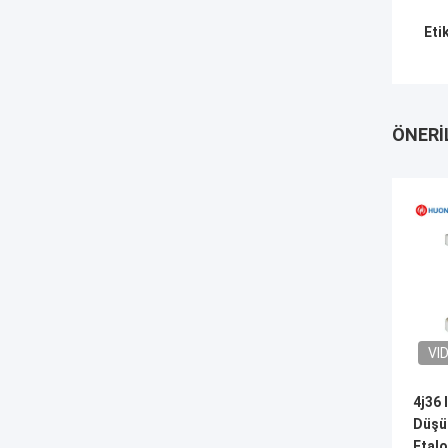
Eti
ÖNERI
VI
4j36 
Düşü
Etalo