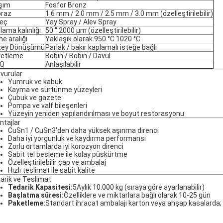
şım
Fosfor Bronz
raz
1.6 mm / 2.0 mm / 2.5 mm / 3.0 mm (özelleştirilebilir)
eç
Yay Spray / Alev Spray
lama kalınlığı
50 ′′ 2000 μm (özelleştirilebilir)
me aralığı
Yaklaşık olarak 950 °C 1020 °C
zey Dönüşümü
Parlak / bakır kaplamalı isteğe bağlı
ketleme
Bobin / Bobin / Davul
Q
Anlaşılabilir
vurular
Yumruk ve kabuk
Kayma ve sürtünme yüzeyleri
Çubuk ve gazete
Pompa ve valf bileşenleri
Yüzeyin yeniden yapılandırılması ve boyut restorasyonu
ntajlar
CuSn1 / CuSn3'den daha yüksek aşınma direnci
Daha iyi yorgunluk ve kaydırma performansı
Zorlu ortamlarda iyi korozyon direnci
Sabit tel besleme ile kolay püskürtme
Özelleştirilebilir çap ve ambalaj
Hızlı teslimat ile sabit kalite
arik ve Teslimat
Tedarik Kapasitesi:
5Aylık 10.000 kg (sıraya göre ayarlanabilir)
Başlatma süresi:
Özelliklere ve miktarlara bağlı olarak 10-25 gün
Paketleme:
Standart ihracat ambalajı karton veya ahşap kasalarda;