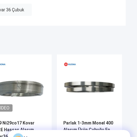
var 36 Çubuk
IDEO
9 Ni29co17 Kovar
Parlak 1-3mm Monel 400
E Hassas Alaşım
Alaşım Ürün Çubuğu En
ar36 4j42 Demir Nikel
Yüksek Standartlar