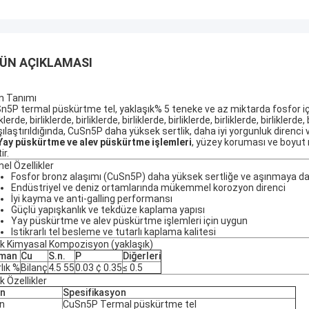
ÜN AÇIKLAMASI
n Tanımı
n5P termal püskürtme tel, yaklaşık% 5 teneke ve az miktarda fosfor içeren
iklerde, birliklerde, birliklerde, birliklerde, birliklerde, birliklerde, birlikle
şılaştırıldığında, CuSn5P daha yüksek sertlik, daha iyi yorgunluk direnc
Yay püskürtme ve alev püskürtme işlemleri
, yüzey koruması ve boyut 
ir.
el Özellikler
Fosfor bronz alaşımı (CuSn5P) daha yüksek sertliğe ve aşınmaya day
Endüstriyel ve deniz ortamlarında mükemmel korozyon direnci
İyi kayma ve anti-galling performansı
Güçlü yapışkanlık ve tekdüze kaplama yapısı
Yay püskürtme ve alev püskürtme işlemleri için uygun
Istikrarlı tel besleme ve tutarlı kaplama kalitesi
ik Kimyasal Kompozisyon (yaklaşık)
eman
Cu
S.n.
P
Diğerleri
rlık %
Bilanç
4.5 55
0.03 ¢ 0.35
≤ 0.5
k Özellikler
ün
Spesifikasyon
n
CuSn5P Termal püskürtme tel