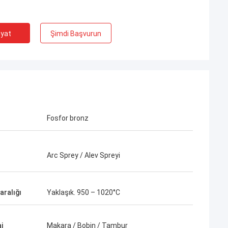
iyat
Şimdi Başvurun
Fosfor bronz
Arc Sprey / Alev Spreyi
.
nda gitti. Mükemmel
yi fiyat -
aralığı
Yaklaşık. 950 – 1020°C
j
Makara / Bobin / Tambur