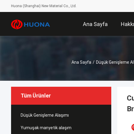
Huona (Shanghai) New Material Co., Ltd.
Ana Sayfa
Hakk
Ana Sayfa
/
Düşük Genişleme Al
Tüm Ürünler
Cu
Br
Düşük Genişleme Alaşımı
Yumuşak manyetik alaşım