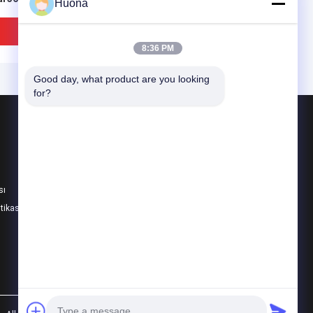
Huona
it Genişleme Tel
En Iyi Fiyat
En Iyi Fiyat
8:36 PM
Good day, what product are you looking 
for?
Ürünler
Düşük Genişleme Alaşımı
Yumuşak manyetik alaşım
sı
Elastik Alaşım
IDEO
itikası
Tüm Kategoriler
6 Invar Alaşım Şerit
Hassas Nikel Alaşımı 42
şük Genleşmeli ASTM
4j42 42K Invar 42 Folyo
84 Cam Sızdırmazlığı
Şerit Teyp Kurşun
n
Çerçeve Genişleme
En Iyi Fiyat
En Iyi Fiyat