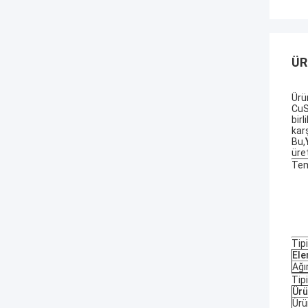
ÜR
Ürü
CuS
birl
kar
Bu,
üret
Tem
Tip
El
Ağı
Tipi
Ür
Ürü