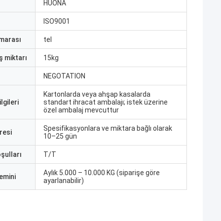
ı
HUONA
ISO9001
marası
tel
ş miktarı
15kg
NEGOTATION
Kartonlarda veya ahşap kasalarda
lgileri
standart ihracat ambalajı; istek üzerine
özel ambalaj mevcuttur
Spesifikasyonlara ve miktara bağlı olarak
resi
10–25 gün
şulları
T/T
Aylık 5.000 – 10.000 KG (siparişe göre
emini
ayarlanabilir)