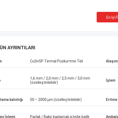
En Iyi F
ÜN AYRINTILARI
n
CuSn5P Termal Püskürtme Teli
Alaşım
1,6 mm / 2,0 mm / 2,5 mm / 3,0 mm
p
İşlem
(özelleştirilebilir)
Matthew...
Alfred..
n düşük genleşmeli alaşım aldım. O
Malı aldık, her şey yolu
rumluluk sahibi bir hanımefendi.
ambalaj, iyi ürün kalitesi, i
lama kalınlığı
50 – 2000 μm (özelleştirilebilir)
Eritme 
ın ürünlerinin kalitesi oldukça iyi.
memnunuz.
ey İşlemi
Parlak / Bakır kaplamalı isteğe bağlı
Ambala