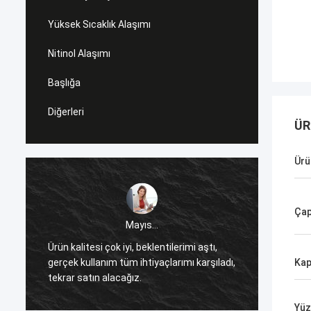
Yüksek Sıcaklık Alaşımı
Nitinol Alaşımı
Başlığa
Diğerleri
ÜR
Ürü
Ça
Mayıs...
l
Ürün kalitesi çok iyi, beklentilerimi aştı,
Joy'da
gerçek kullanım tüm ihtiyaçlarımı karşıladı,
çok so
Kap
tekrar satın alacağız.
Huona'n
Yüz