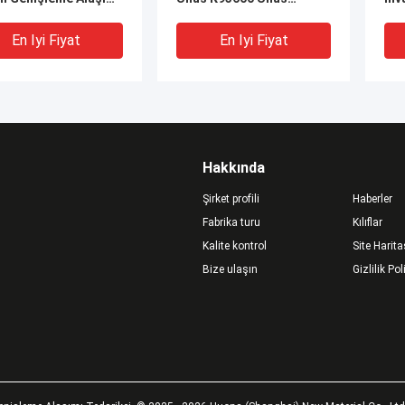
 4j50 Nikel Demir
K93603 1.3912 Ni36 Unus
Sab
mı
K94610
En Iyi Fiyat
En Iyi Fiyat
Hakkında
Şirket profili
Haberler
Fabrika turu
Kılıflar
Kalite kontrol
Site Harita
DEO
V
Bize ulaşın
Gizlilik Pol
nel625 Sıcak
Genişleme 4j50 Alaşım 52
4J3
ürtme için esnek
Çubuk FeNi50 Hassas
Dü
u yalıtılmış dirençli
Alaşım korozyona
F16
dayanıklı
İçi
En Iyi Fiyat
En Iyi Fiyat