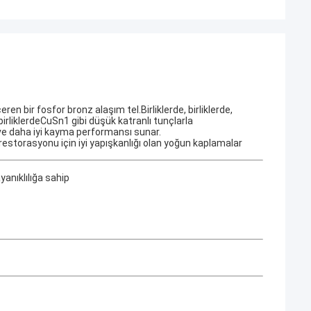
 bir fosfor bronz alaşım tel.Birliklerde, birliklerde,
rde, birliklerdeCuSn1 gibi düşük katranlı tunçlarla
i ve daha iyi kayma performansı sunar.
restorasyonu için iyi yapışkanlığı olan yoğun kaplamalar
anıklılığa sahip