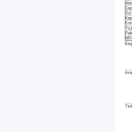
Ala
Çap
Sür
Kap
Eri
Yü
Pa
MO
Baş
Ava
Ted