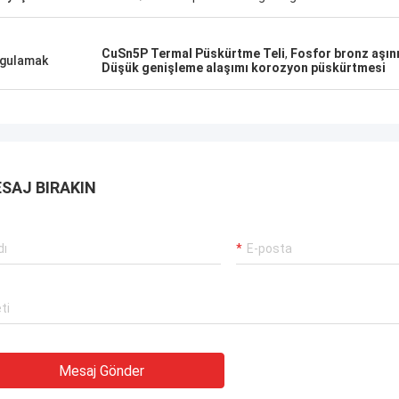
CuSn5P Termal Püskürtme Teli
,
Fosfor bronz aşın
gulamak
Düşük genişleme alaşımı korozyon püskürtmesi
SAJ BIRAKIN
Mesaj Gönder