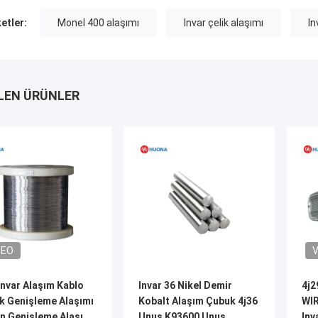
ketler:
Monel 400 alaşımı
Invar çelik alaşımı
In
LEN ÜRÜNLER
DEO
V
Invar Alaşım Kablo
Invar 36 Nikel Demir
4j2
k Genişleme Alaşımı
Kobalt Alaşım Çubuk 4j36
WIR
n Genişleme Alaşımı
Unus K93600 Unus
Inv