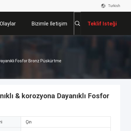
Turkish
Olaylar
Bizimle Iletişim
Teklif Isteği
Kur
Dayanıklı Fosfor Bronz Püskürtme
ıklı & korozyona Dayanıklı Fosfor
i
Çin