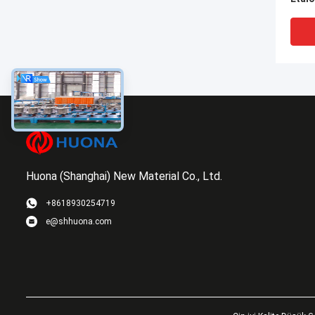
Kablo
Alaşı
Huona (Shanghai) New Material Co., Ltd.
VI
+8618930254719
e@shhuona.com
Inco
püsk
dokul
tel