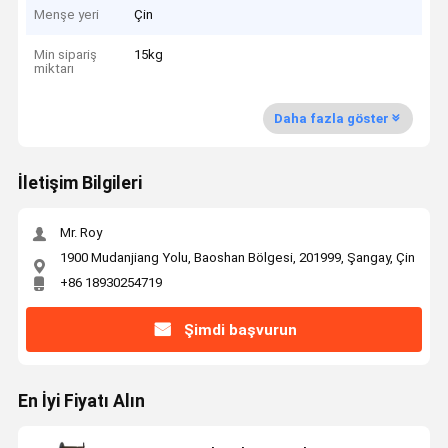
Menşe yeri
Çin
Min sipariş
15kg
miktarı
Daha fazla göster
İletişim Bilgileri
Mr. Roy
1900 Mudanjiang Yolu, Baoshan Bölgesi, 201999, Şangay, Çin
+86 18930254719
Şimdi başvurun
En İyi Fiyatı Alın