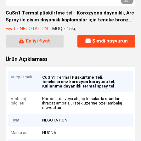
2
/
2
CuSn1 Termal püskürtme tel - Korozyona dayanıklı, Arc
Spray ile giyim dayanıklı kaplamalar için teneke bronz
püskürtme tel
Fiyat：NEGOTATION
MOQ：15kg
En iyi fiyat
Şimdi başvurun
Ürün Açıklaması
Vurgulamak
,
CuSn1 Termal Püskürtme Teli
,
teneke bronz korozyon koruyucu tel
Kullanıma dayanıklı termal sprey tel
Ambalaj
Kartonlarda veya ahşap kasalarda standart
bilgileri
ihracat ambalajı; istek üzerine özel ambalaj
mevcuttur
Fiyat
NEGOTATION
Marka adı
HUONA